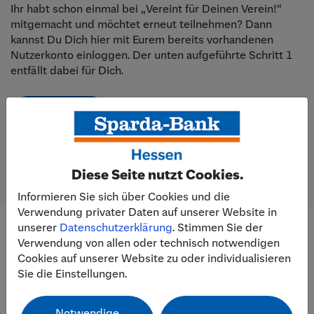
Ihr habt schon einmal bei „Vereint für Deinen Verein!“
mitgemacht und möchtet erneut teilnehmen? Dann
kannst Du Dich hier mit Eurem bereits vorhandenen
Nutzerkonto einloggen. Der unten aufgeführte Schritt 1
entfällt dabei für Dich.
Einloggen
Diese Seite nutzt Cookies.
Informieren Sie sich über Cookies und die
Verwendung privater Daten auf unserer Website in
unserer
Datenschutzerklärung
. Stimmen Sie der
Verwendung von allen oder technisch notwendigen
An alles gedacht? Das brauchst Du
Cookies auf unserer Website zu oder individualisieren
für die Anmeldung:
Sie die Einstellungen.
Notwendige