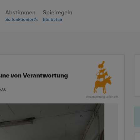
ptteil zu gelangen
n
Abstimmen
Spielregeln
So funktioniert’s
Bleibt fair
eune von Verantwortung
.V.
2/