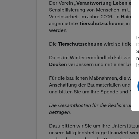
Der Verein
„Verantwortung Leben e. V.
Sensibilisierung von Menschen im Umg
Vereinsarbeit im Jahre 2006. In Hainzel
angemietete
Tierschutzscheune
, in d
werden.
I
Die
Tierschutzscheune
wird seit diese
D
S
Da es im Winter empfindlich kalt werde
n
Decken
verbessern und mit einer besse
i
Für die baulichen Maßnahmen, die wir d
Anschaffung der Baumaterialien und Iso
und bitten Sie um Ihre Spende und Mithi
Die Gesamtkosten für die Realisierun
betragen.
Dazu bitten wir Sie um Ihre Unterstützu
unsere Mitgliedsbeiträge finanziert wer