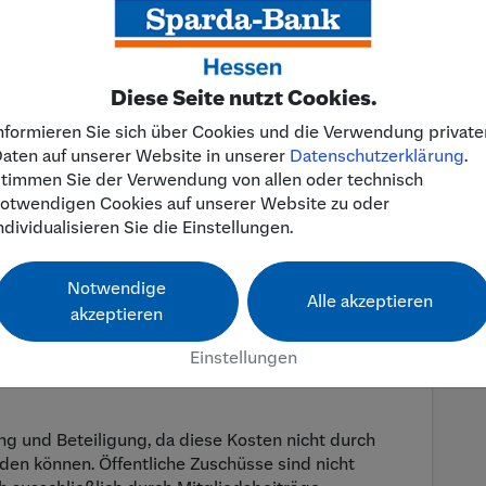
- Verein zum Schutz des Tieres und der
ang mit dem Tier“ begann seine gemeinnützige
l (Gemeinde Hosenfeld) unterhält der Verein eine
er Tiere aufgenommen, gepflegt und vermittelt
Diese Seite nutzt Cookies.
nformieren Sie sich über Cookies und die Verwendung private
m Jahr ganzjährig betrieben.
aten auf unserer Website in unserer
Datenschutzerklärung
.
timmen Sie der Verwendung von allen oder technisch
n kann , möchten wir die
Wärmedämmung der
otwendigen Cookies auf unserer Website zu oder
ren Isolierung versehen.
ndividualisieren Sie die Einstellungen.
urch ehrenamtliche Aktivitäten durchführen und
Notwendige
lierungen benötigen wir finanzielle Unterstützung
Alle akzeptieren
akzeptieren
lfe.
Einstellungen
g der Wärmedämmung werden ca. 2.000 Euro
ng und Beteiligung, da diese Kosten nicht durch
den können. Öffentliche Zuschüsse sind nicht