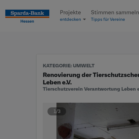
Seite
Klicken Sie, um die Navigation zu überspringen und zum Hau
Projekte
Stimmen sammel
entdecken
Tipps für Vereine
KATEGORIE
: UMWELT
Renovierung der Tierschutzsch
Leben e.V.
Tierschutzverein Verantwortung Leben e
1/3