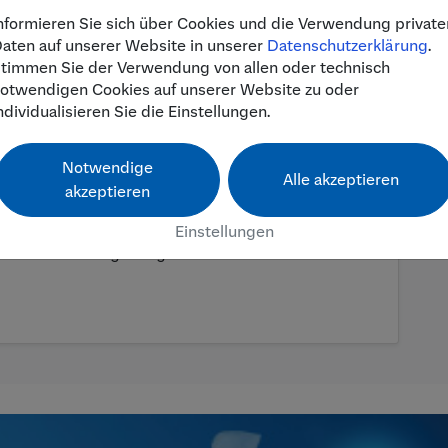
dass eine gute Sprachkenntnis das wichtigste
nformieren Sie sich über Cookies und die Verwendung private
tion in der deutschen Gesellschaft als auch in
aten auf unserer Website in unserer
Datenschutzerklärung
.
n immer mehr Menschen den i-Punkt mit der Bitte
timmen Sie der Verwendung von allen oder technisch
otwendigen Cookies auf unserer Website zu oder
 aus knapp 50 ehrenamtlichen HelferInnen aus
ndividualisieren Sie die Einstellungen.
 unentgeltlich regelmäßig Deutsch- bzw.
für knapp 90 (!) Geflüchtete aus Königstein und
Notwendige
Alle akzeptieren
t schnell über die Sprachschulung hinaus. Sie
akzeptieren
en, Elterngesprächen in der Schule, Praktikums-
Einstellungen
 bei Behördengängen, Unterstützung beim
und Vermittlung in regionale Vereine.