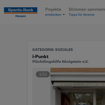
Seite
Klicken Sie, um die Navigation zu überspringen und zum Hau
Projekte
Stimmen sammel
entdecken
Tipps für Vereine
KATEGORIE
: SOZIALES
i-Punkt
Flüchtlingshilfe Königstein e.V.
1/13