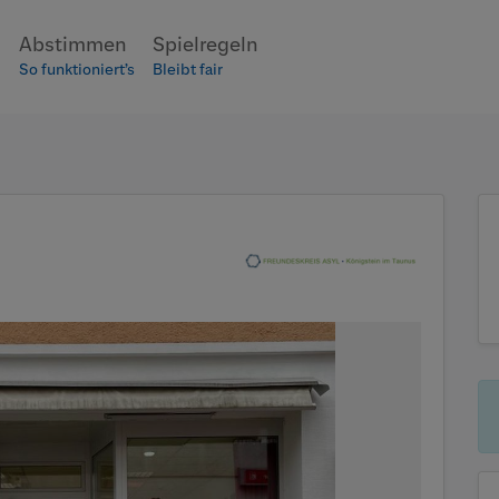
ptteil zu gelangen
n
Abstimmen
Spielregeln
So funktioniert’s
Bleibt fair
2/1