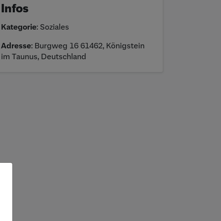
Infos
Kategorie
: Soziales
Adresse
: Burgweg 16 61462, Königstein
im Taunus, Deutschland